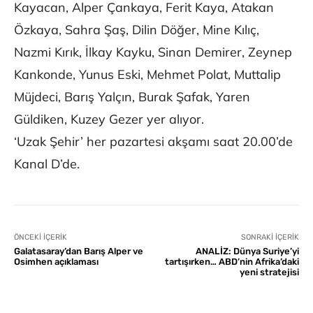
Kayacan, Alper Çankaya, Ferit Kaya, Atakan
Özkaya, Sahra Şaş, Dilin Döğer, Mine Kılıç,
Nazmi Kırık, İlkay Kayku, Sinan Demirer, Zeynep
Kankonde, Yunus Eski, Mehmet Polat, Muttalip
Müjdeci, Barış Yalçın, Burak Şafak, Yaren
Güldiken, Kuzey Gezer yer alıyor.
‘Uzak Şehir’ her pazartesi akşamı saat 20.00’de
Kanal D’de.
ÖNCEKI İÇERIK
SONRAKI İÇERIK
Galatasaray’dan Barış Alper ve
ANALİZ: Dünya Suriye’yi
Osimhen açıklaması
tartışırken… ABD’nin Afrika’daki
yeni stratejisi