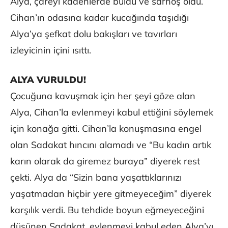
Alya, çareyi kadehlerde buldu ve sarhoş oldu.
Cihan’ın odasına kadar kucağında taşıdığı
Alya’ya şefkat dolu bakışları ve tavırları
izleyicinin içini ısıttı.
ALYA VURULDU!
Çocuğuna kavuşmak için her şeyi göze alan
Alya, Cihan’la evlenmeyi kabul ettiğini söylemek
için konağa gitti. Cihan’la konuşmasına engel
olan Sadakat hıncını alamadı ve “Bu kadın artık
karın olarak da giremez buraya” diyerek rest
çekti. Alya da “Sizin bana yaşattıklarınızı
yaşatmadan hiçbir yere gitmeyeceğim” diyerek
karşılık verdi. Bu tehdide boyun eğmeyeceğini
düşünen Sadakat, evlenmeyi kabul eden Alya’yı