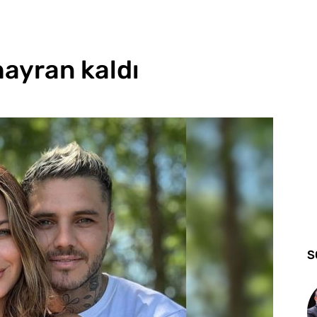
hayran kaldı
S