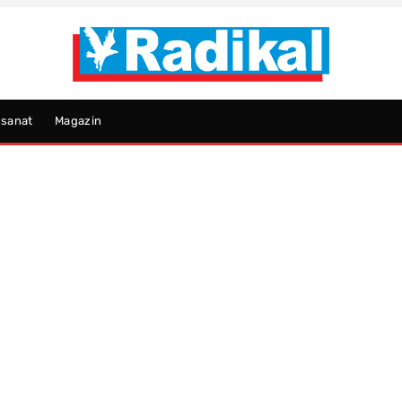
psanat
Magazin