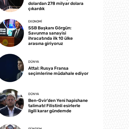
dolardan 278 milyar dolara
çıkardık
EKONOMI
SSB Başkanı Görgün:
Savunma sanayisi
ihracatında ilk 10 ülke
arasına giriyoruz
DÜNYA
Attal: Rusya Fransa
seçimlerine müdahale ediyor
DÜNYA
Ben-Gvir’den Yeni hapishane
talimatı! Filistinli esirlerle
ilgili karar gündemde
GÜNDEM