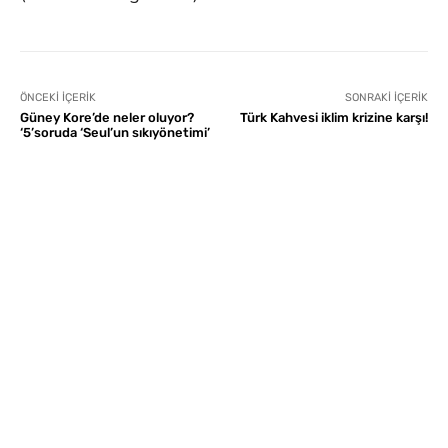
ÖNCEKI İÇERIK
SONRAKI İÇERIK
Güney Kore’de neler oluyor?
Türk Kahvesi iklim krizine karşı!
‘5’soruda ‘Seul’un sıkıyönetimi’