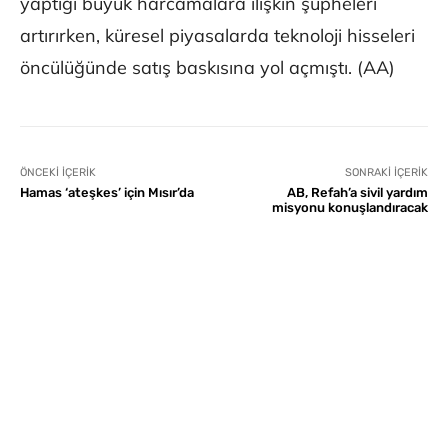
yaptığı büyük harcamalara ilişkin şüpheleri
artırırken, küresel piyasalarda teknoloji hisseleri
öncülüğünde satış baskısına yol açmıştı. (AA)
ÖNCEKI İÇERIK
SONRAKI İÇERIK
Hamas ‘ateşkes’ için Mısır’da
AB, Refah’a sivil yardım
misyonu konuşlandıracak