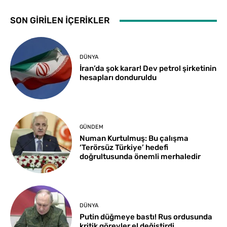
SON GİRİLEN İÇERİKLER
DÜNYA
İran’da şok karar! Dev petrol şirketinin
hesapları donduruldu
GÜNDEM
Numan Kurtulmuş: Bu çalışma
‘Terörsüz Türkiye’ hedefi
doğrultusunda önemli merhaledir
DÜNYA
Putin düğmeye bastı! Rus ordusunda
kritik görevler el değiştirdi