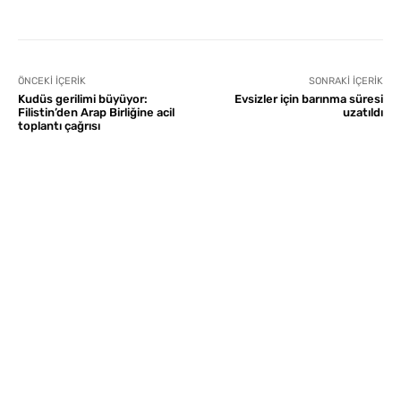
ÖNCEKI İÇERIK
SONRAKI İÇERIK
Kudüs gerilimi büyüyor:
Evsizler için barınma süresi
Filistin’den Arap Birliğine acil
uzatıldı
toplantı çağrısı