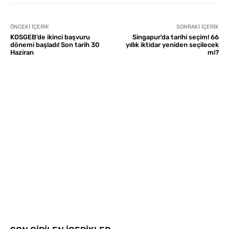
ÖNCEKI İÇERIK
SONRAKI İÇERIK
KOSGEB’de ikinci başvuru
Singapur’da tarihi seçim! 66
dönemi başladı! Son tarih 30
yıllık iktidar yeniden seçilecek
Haziran
mi?