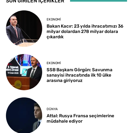
SON GİRİLEN İÇERİKLER
EKONOMI
Bakan Kacır: 23 yılda ihracatımızı 36
milyar dolardan 278 milyar dolara
çıkardık
EKONOMI
SSB Başkanı Görgün: Savunma
sanayisi ihracatında ilk 10 ülke
arasına giriyoruz
DÜNYA
Attal: Rusya Fransa seçimlerine
müdahale ediyor