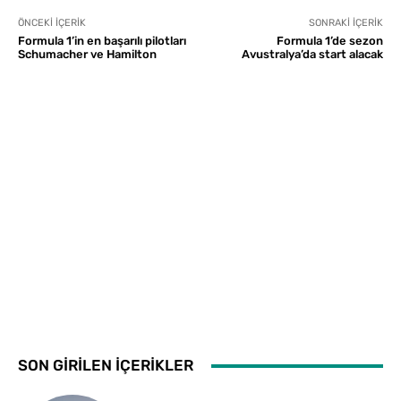
ÖNCEKI İÇERIK
SONRAKI İÇERIK
Formula 1’in en başarılı pilotları
Formula 1’de sezon
Schumacher ve Hamilton
Avustralya’da start alacak
SON GİRİLEN İÇERİKLER