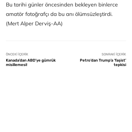
Bu tarihi günler öncesinden bekleyen binlerce
amatör fotoğrafçı da bu anı ölümsüzleştirdi.
(Mert Alper Derviş-AA)
ÖNCEKI İÇERIK
SONRAKI İÇERIK
Kanada’dan ABD’ye gümrük
Petro’dan Trump’a ‘faşist’
misillemesi!
tepkisi