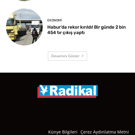
EKONOMI
Habur’da rekor kırıldı! Bir günde 2 bin
454 tır çıkış yaptı
Devamını Göster
Künye Bilgileri
Çerez Aydınlatma Metni