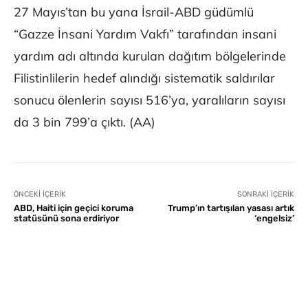
27 Mayıs’tan bu yana İsrail-ABD güdümlü
“Gazze İnsani Yardım Vakfı” tarafından insani
yardım adı altında kurulan dağıtım bölgelerinde
Filistinlilerin hedef alındığı sistematik saldırılar
sonucu ölenlerin sayısı 516’ya, yaralıların sayısı
da 3 bin 799’a çıktı. (AA)
ÖNCEKI İÇERIK
SONRAKI İÇERIK
ABD, Haiti için geçici koruma
Trump’ın tartışılan yasası artık
statüsünü sona erdiriyor
‘engelsiz’