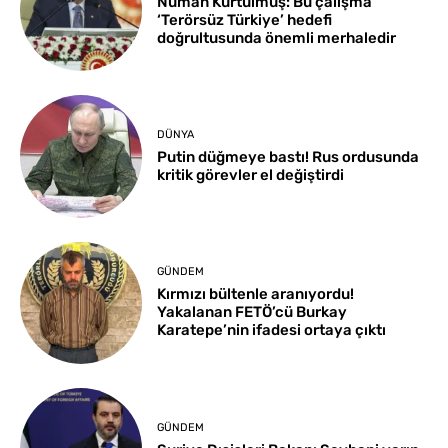
Numan Kurtulmuş: Bu çalışma
‘Terörsüz Türkiye’ hedefi
doğrultusunda önemli merhaledir
DÜNYA
Putin düğmeye bastı! Rus ordusunda
kritik görevler el değiştirdi
GÜNDEM
Kırmızı bültenle aranıyordu!
Yakalanan FETÖ’cü Burkay
Karatepe’nin ifadesi ortaya çıktı
GÜNDEM