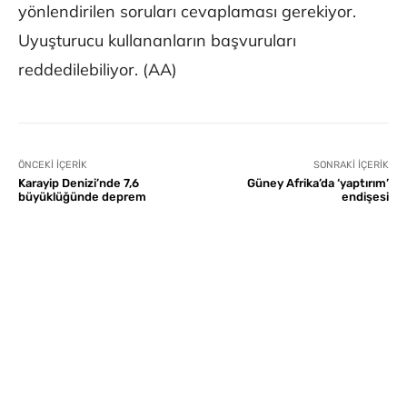
yönlendirilen soruları cevaplaması gerekiyor.
Uyuşturucu kullananların başvuruları
reddedilebiliyor. (AA)
ÖNCEKI İÇERIK
SONRAKI İÇERIK
Karayip Denizi’nde 7,6
Güney Afrika’da ‘yaptırım’
büyüklüğünde deprem
endişesi