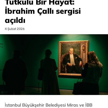
Tutkulu Bir Hayat:
İbrahim Çallı sergisi
açıldı
4 Şubat 2026
İstanbul Büyükşehir Belediyesi Miras ve İBB