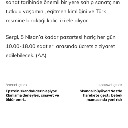
sanat tarihinde önemli bir yere sahip sanatçının
tutkulu yaşamını, eğitmen kimliğini ve Türk
resmine bıraktığı kalıcı izi ele alıyor.
Sergi, 5 Nisan’a kadar pazartesi hariç her gün
10.00-18.00 saatleri arasında ücretsiz ziyaret
edilebilecek. (AA)
ÖNCEKI İÇERIK
SONRAKI İÇERIK
Epstein skandalı derinleşiyor!
Skandal büyüyor! Nestle
Klonlama deneyleri, cinayet ve
harekete geçti, bebek
öldür emri…
mamasında yeni risk