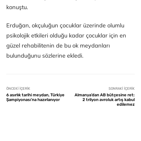
konuştu.
Erduğan, okçuluğun çocuklar üzerinde olumlu
psikolojik etkileri olduğu kadar çocuklar için en
güzel rehabilitenin de bu ok meydanları
bulunduğunu sözlerine ekledi.
ÖNCEKI İÇERIK
SONRAKI İÇERIK
6 asırlık tarihi meydan, Türkiye
Almanya’dan AB bütçesine ret:
Şampiyonası’na hazırlanıyor
2 trilyon avroluk artış kabul
edilemez