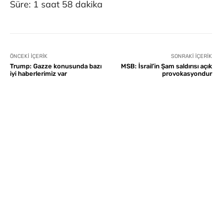
Süre: 1 saat 58 dakika
ÖNCEKI İÇERIK
SONRAKI İÇERIK
Trump: Gazze konusunda bazı
MSB: İsrail’in Şam saldırısı açık
iyi haberlerimiz var
provokasyondur