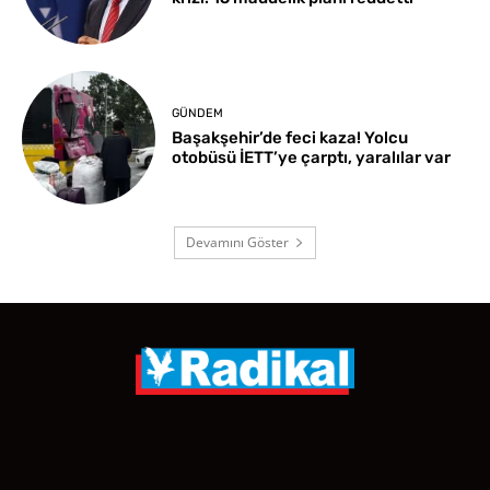
GÜNDEM
Başakşehir’de feci kaza! Yolcu
otobüsü İETT’ye çarptı, yaralılar var
Devamını Göster