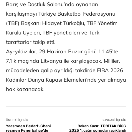
Barış ve Dostluk Salonu’nda oynanan
karşılaşmayı Türkiye Basketbol Federasyonu
(TBF) Başkanı Hidayet Türkoğlu, TBF Yönetim
Kurulu Üyeleri, TBF yöneticileri ve Türk
taraftarlar takip etti.
Ay-yıldızlılar, 29 Haziran Pazar günü 11.45’te
7.’lik maçında Litvanya ile karşılaşacak. Milliler,
mücadeleden galip ayrıldığı takdirde FIBA 2026
Kadınlar Dünya Kupası Elemeleri’nde yer almaya
hak kazanacak.
ÖNCEKI İÇERIK
SONRAKI İÇERIK
Yaasmeen Bedart-Ghani
Bakan Kacır: TÜBİTAK BiGG
resmen Fenerbahçe’de
2025 1. çağrı sonuçları açıklandı