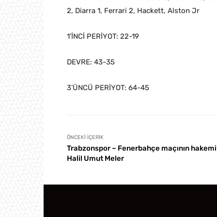
2, Diarra 1, Ferrari 2, Hackett, Alston Jr
1’İNCİ PERİYOT: 22-19
DEVRE: 43-35
3’ÜNCÜ PERİYOT: 64-45
ÖNCEKI İÇERIK
Trabzonspor – Fenerbahçe maçının hakemi
Halil Umut Meler