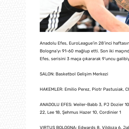
Anadolu Efes, EuroLeague’in 28’inci haftasın
Bologna’yı 91-60 mağlup etti. Son iki maçın
Efes, serisini 3 maça çıkararak 9’uncu galibiy
SALON: Basketbol Gelişim Merkezi
HAKEMLER: Emilio Perez, Piotr Pastusiak, Ch
ANADOLU EFES: Weiler-Babb 3, PJ Dozier 10,
22, Lee 18, Şehmus Hazer 10, Cordinier 1
VIRTUS BOLOGNA: Edwards 8, Vildoza 6, Jallo