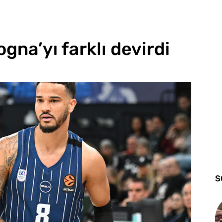
gna’yı farklı devirdi
S