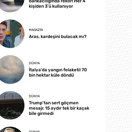
bankacılığında rekor! Her 4
kişiden 3’ü kullanıyor
MAGAZIN
Aras, kardeşini bulacak mı?
DÜNYA
İtalya’da yangın felaketi! 70
bin hektar küle döndü
DÜNYA
Trump’tan sert göçmen
mesajı: 15 aydır tek bir kaçak
bile girmedi
DÜNYA