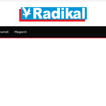
psanat
Magazin