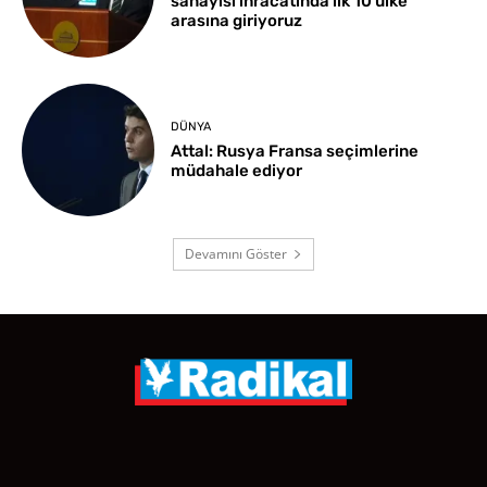
sanayisi ihracatında ilk 10 ülke
arasına giriyoruz
DÜNYA
Attal: Rusya Fransa seçimlerine
müdahale ediyor
Devamını Göster