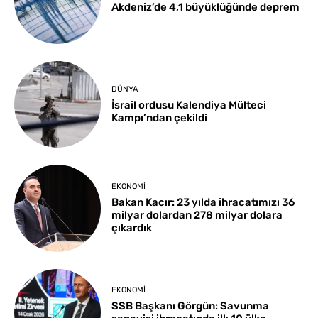
Akdeniz’de 4,1 büyüklüğünde deprem
DÜNYA
İsrail ordusu Kalendiya Mülteci
Kampı’ndan çekildi
EKONOMI
Bakan Kacır: 23 yılda ihracatımızı 36
milyar dolardan 278 milyar dolara
çıkardık
EKONOMI
SSB Başkanı Görgün: Savunma