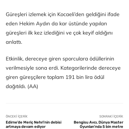
Güreşleri izlemek için Kocaeli’den geldiğini ifade
eden Hekim Aydın da kar üstünde yapılan
güreşleri ilk kez izlediğini ve çok keyif aldığını
anlattı.
Etkinlik, dereceye giren sporculara ödüllerinin
verilmesiyle sona erdi. Kategorilerinde dereceye
giren güreşçilere toplam 191 bin lira ödül
dağıtıldı. (AA)
ÖNCEKI İÇERIK
SONRAKI İÇERIK
Edirne’de Meriç Nehri’nin debisi
Bengisu Avcı, Dünya Master
artmaya devam ediyor
Oyunları’nda 5 bin metre