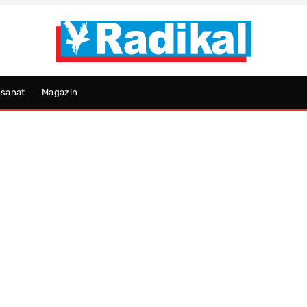
psanat
Magazin