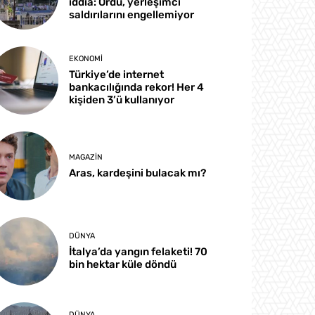
iddia: Ordu, yerleşimci
saldırılarını engellemiyor
EKONOMI
Türkiye’de internet
bankacılığında rekor! Her 4
kişiden 3’ü kullanıyor
MAGAZIN
Aras, kardeşini bulacak mı?
DÜNYA
İtalya’da yangın felaketi! 70
bin hektar küle döndü
DÜNYA