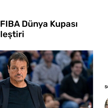
FIBA Dünya Kupası
eştiri
S