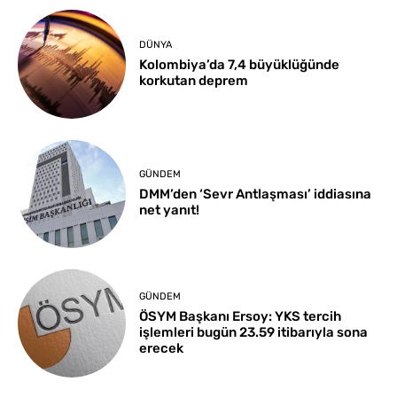
DÜNYA
Kolombiya’da 7,4 büyüklüğünde
korkutan deprem
GÜNDEM
DMM’den ‘Sevr Antlaşması’ iddiasına
net yanıt!
GÜNDEM
ÖSYM Başkanı Ersoy: YKS tercih
işlemleri bugün 23.59 itibarıyla sona
erecek