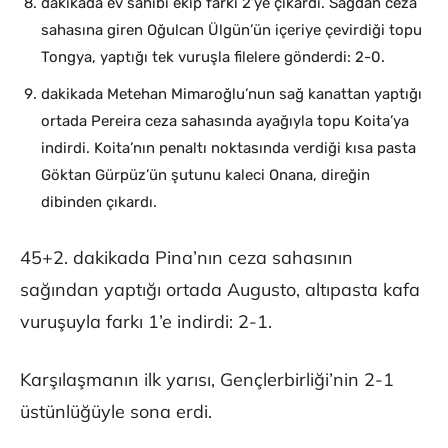
dakikada ev sahibi ekip farkı 2’ye çıkardı. Sağdan ceza
sahasına giren Oğulcan Ülgün’ün içeriye çevirdiği topu
Tongya, yaptığı tek vuruşla filelere gönderdi: 2-0.
dakikada Metehan Mimaroğlu’nun sağ kanattan yaptığı
ortada Pereira ceza sahasında ayağıyla topu Koita’ya
indirdi. Koita’nın penaltı noktasında verdiği kısa pasta
Göktan Gürpüz’ün şutunu kaleci Onana, direğin
dibinden çıkardı.
45+2. dakikada Pina’nın ceza sahasının
sağından yaptığı ortada Augusto, altıpasta kafa
vuruşuyla farkı 1’e indirdi: 2-1.
Karşılaşmanın ilk yarısı, Gençlerbirliği’nin 2-1
üstünlüğüyle sona erdi.