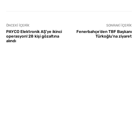
ÖNCEKI İÇERIK
SONRAKI İÇERIK
PAYCO Elektronik AŞ’ye ikinci
Fenerbahçe’den TBF Başkanı
operasyon! 28 kişi gözaltına
Türkoğlu’na ziyaret
alındı