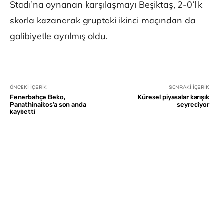
Stadı’na oynanan karşılaşmayı Beşiktaş, 2-0’lık
skorla kazanarak gruptaki ikinci maçından da
galibiyetle ayrılmış oldu.
ÖNCEKI İÇERIK
SONRAKI İÇERIK
Fenerbahçe Beko,
Küresel piyasalar karışık
Panathinaikos’a son anda
seyrediyor
kaybetti