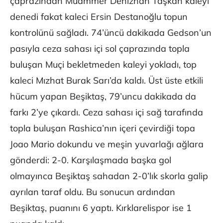
çaprazından Muammer Denizhan Taşkan kaleyi
denedi fakat kaleci Ersin Destanoğlu topun
kontrolünü sağladı. 74’üncü dakikada Gedson’un
pasıyla ceza sahası içi sol çaprazında topla
buluşan Muçi bekletmeden kaleyi yokladı, top
kaleci Mızhat Burak Sarı’da kaldı. Üst üste etkili
hücum yapan Beşiktaş, 79’uncu dakikada da
farkı 2’ye çıkardı. Ceza sahası içi sağ tarafında
topla buluşan Rashica’nın içeri çevirdiği topa
Joao Mario dokundu ve meşin yuvarlağı ağlara
gönderdi: 2-0. Karşılaşmada başka gol
olmayınca Beşiktaş sahadan 2-0’lık skorla galip
ayrılan taraf oldu. Bu sonucun ardından
Beşiktaş, puanını 6 yaptı. Kırklarelispor ise 1