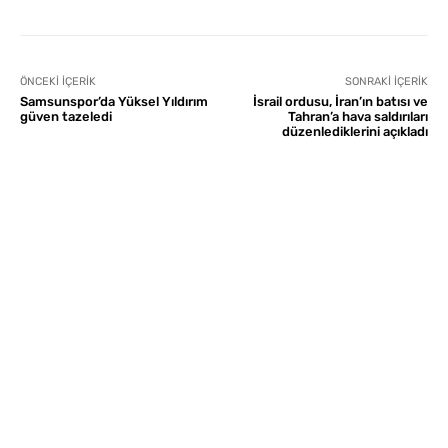
ÖNCEKI İÇERIK
SONRAKI İÇERIK
Samsunspor’da Yüksel Yıldırım
İsrail ordusu, İran’ın batısı ve
güven tazeledi
Tahran’a hava saldırıları
düzenlediklerini açıkladı