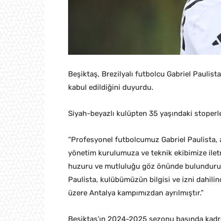
Beşiktaş, Brezilyalı futbolcu Gabriel Paulista
kabul edildiğini duyurdu.
Siyah-beyazlı kulüpten 35 yaşındaki stoperle i
“Profesyonel futbolcumuz Gabriel Paulista, a
yönetim kurulumuza ve teknik ekibimize ile
huzuru ve mutluluğu göz önünde bulundurular
Paulista, kulübümüzün bilgisi ve izni dahil
üzere Antalya kampımızdan ayrılmıştır.”
Beşiktaş’ın 2024-2025 sezonu başında kadros