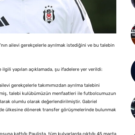
’nın ailevi gerekçelerle ayrılmak istediğini ve bu talebin
lgili yapılan açıklamada, şu ifadelere yer verildi:
ilevi gerekçelerle takımımızdan ayrılma talebini
tmiş, talebi kulübümüzün menfaatleri ile futbolcumuzun
ak olumlu olarak değerlendirilmiştir. Gabriel
inde ülkesine dönerek transfer görüşmelerinde bulunmak
una kattığı Paulista, tüm kulvarlarda çıktığı 45 maçta