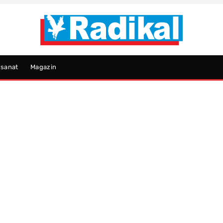
psanat
Magazin