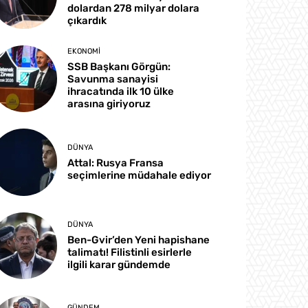
dolardan 278 milyar dolara
çıkardık
EKONOMI
SSB Başkanı Görgün:
Savunma sanayisi
ihracatında ilk 10 ülke
arasına giriyoruz
DÜNYA
Attal: Rusya Fransa
seçimlerine müdahale ediyor
DÜNYA
Ben-Gvir’den Yeni hapishane
talimatı! Filistinli esirlerle
ilgili karar gündemde
GÜNDEM