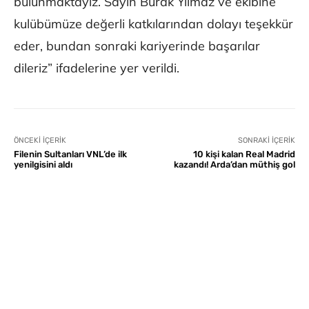
bulunmaktayız. Sayın Burak Yılmaz ve ekibine
kulübümüze değerli katkılarından dolayı teşekkür
eder, bundan sonraki kariyerinde başarılar
dileriz” ifadelerine yer verildi.
ÖNCEKI İÇERIK
SONRAKI İÇERIK
Filenin Sultanları VNL’de ilk
10 kişi kalan Real Madrid
yenilgisini aldı
kazandı! Arda’dan müthiş gol