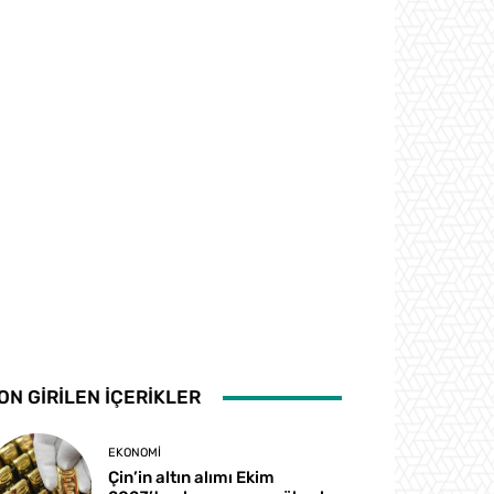
ON GİRİLEN İÇERİKLER
EKONOMI
Çin’in altın alımı Ekim