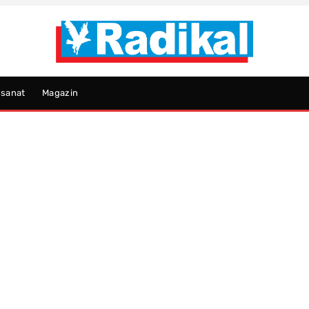
psanat
Magazin