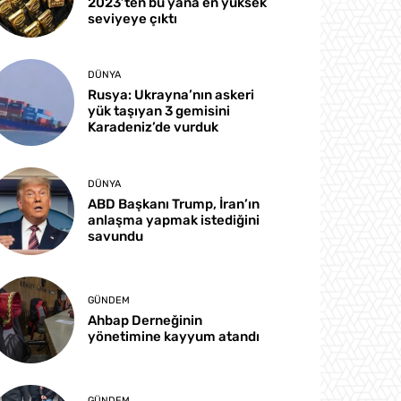
2023’ten bu yana en yüksek
seviyeye çıktı
DÜNYA
Rusya: Ukrayna’nın askeri
yük taşıyan 3 gemisini
Karadeniz’de vurduk
DÜNYA
ABD Başkanı Trump, İran’ın
anlaşma yapmak istediğini
savundu
GÜNDEM
Ahbap Derneğinin
yönetimine kayyum atandı
GÜNDEM