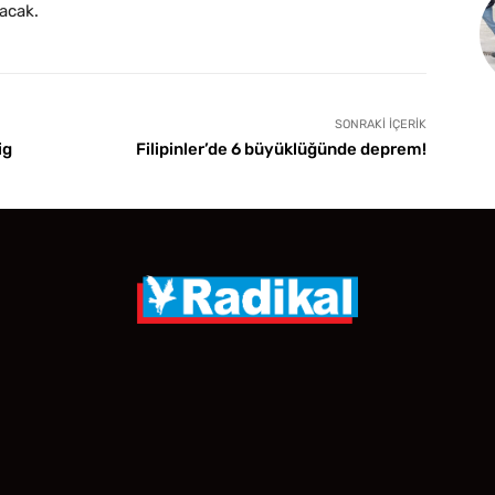
lacak.
SONRAKI İÇERIK
ig
Filipinler’de 6 büyüklüğünde deprem!