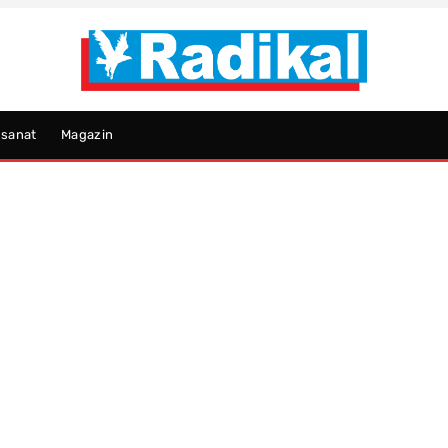
psanat
Magazin