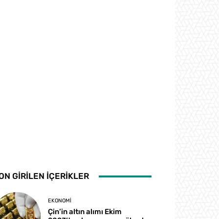
ON GİRİLEN İÇERİKLER
EKONOMI
Çin’in altın alımı Ekim