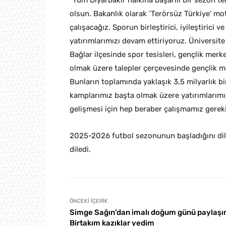
“Tüm Diyarbakır halkına başarılı bir sezon te
olsun. Bakanlık olarak ‘Terörsüz Türkiye’ m
çalışacağız. Sporun birleştirici, iyileştirici v
yatırımlarımızı devam ettiriyoruz. Üniversit
Bağlar ilçesinde spor tesisleri, gençlik merke
olmak üzere talepler çerçevesinde gençlik m
Bunların toplamında yaklaşık 3,5 milyarlık bi
kamplarımız başta olmak üzere yatırımlarımız
gelişmesi için hep beraber çalışmamız gereki
2025-2026 futbol sezonunun başladığını dile
diledi.
ÖNCEKI İÇERIK
Simge Sağın’dan imalı doğum günü paylaşı
Birtakım kazıklar yedim