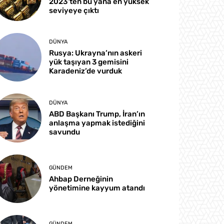
2023’ten bu yana en yüksek
seviyeye çıktı
DÜNYA
Rusya: Ukrayna’nın askeri
yük taşıyan 3 gemisini
Karadeniz’de vurduk
DÜNYA
ABD Başkanı Trump, İran’ın
anlaşma yapmak istediğini
savundu
GÜNDEM
Ahbap Derneğinin
yönetimine kayyum atandı
GÜNDEM