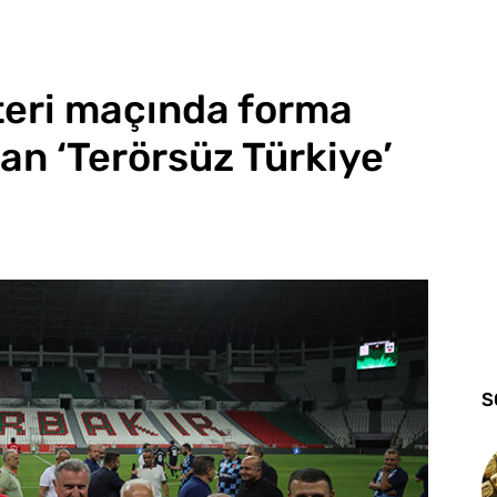
teri maçında forma
an ‘Terörsüz Türkiye’
S