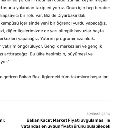
menni ediyorum. Tribünleri doldursunlar, keyifli maçlar
ottosunu yakından takip ediyoruz. Onun için hep beraber
e kapsayıcı bir rolü var. Biz de Diyarbakır’daki
e kampüsü içerisinde yeni bir öğrenci yurdu yapacağız.
zi, diğer ilçelerimizde de yarı olimpik havuzlar başta
erkezleri yapacağız. Yatırım programımıza aldık.
r yatırım öngörülüyor. Gençlik merkezleri ve gençlik
ı arttıracağız. Bu ülke hepimizin, büyümesi ve
yor.”
 getiren Bakan Bak, liglerdeki tüm takımlara başarılar
SONRAKI İÇERIK
mı:
Bakan Kacır: Market Fiyatı uygulaması ile
vatandaş en uygun fiyatlı ürünü bulabilecek