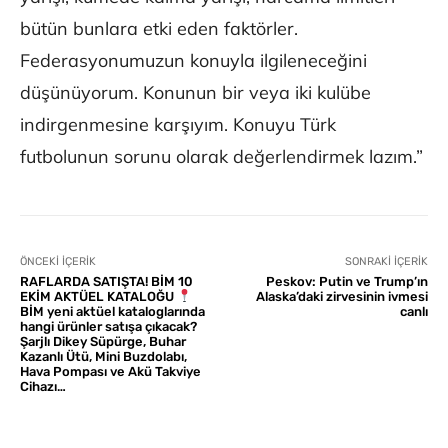
bütün bunlara etki eden faktörler.
Federasyonumuzun konuyla ilgileneceğini
düşünüyorum. Konunun bir veya iki kulübe
indirgenmesine karşıyım. Konuyu Türk
futbolunun sorunu olarak değerlendirmek lazım.”
ÖNCEKI İÇERIK
SONRAKI İÇERIK
RAFLARDA SATIŞTA! BİM 10
Peskov: Putin ve Trump’ın
EKİM AKTÜEL KATALOĞU
Alaska’daki zirvesinin ivmesi
BİM yeni aktüel kataloglarında
canlı
hangi ürünler satışa çıkacak?
Şarjlı Dikey Süpürge, Buhar
Kazanlı Ütü, Mini Buzdolabı,
Hava Pompası ve Akü Takviye
Cihazı…