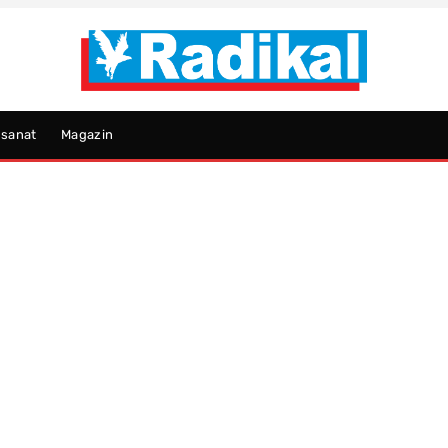
psanat
Magazin