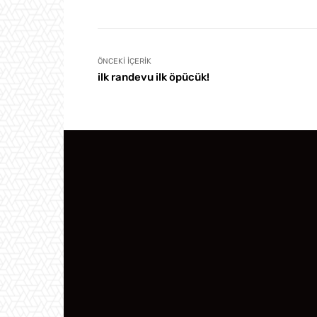
ÖNCEKI İÇERIK
ilk randevu ilk öpücük!