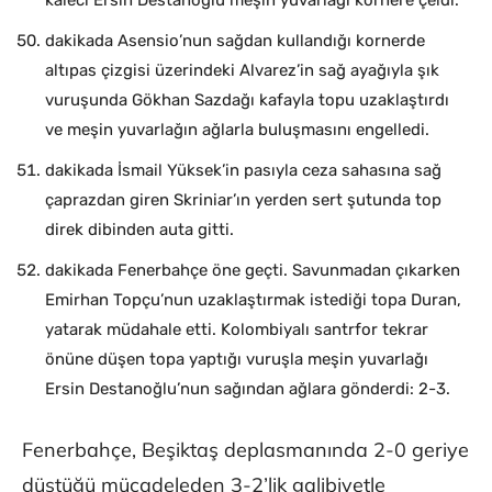
kaleci Ersin Destanoğlu meşin yuvarlağı kornere çeldi.
dakikada Asensio’nun sağdan kullandığı kornerde
altıpas çizgisi üzerindeki Alvarez’in sağ ayağıyla şık
vuruşunda Gökhan Sazdağı kafayla topu uzaklaştırdı
ve meşin yuvarlağın ağlarla buluşmasını engelledi.
dakikada İsmail Yüksek’in pasıyla ceza sahasına sağ
çaprazdan giren Skriniar’ın yerden sert şutunda top
direk dibinden auta gitti.
dakikada Fenerbahçe öne geçti. Savunmadan çıkarken
Emirhan Topçu’nun uzaklaştırmak istediği topa Duran,
yatarak müdahale etti. Kolombiyalı santrfor tekrar
önüne düşen topa yaptığı vuruşla meşin yuvarlağı
Ersin Destanoğlu’nun sağından ağlara gönderdi: 2-3.
Fenerbahçe, Beşiktaş deplasmanında 2-0 geriye
düştüğü mücadeleden 3-2’lik galibiyetle