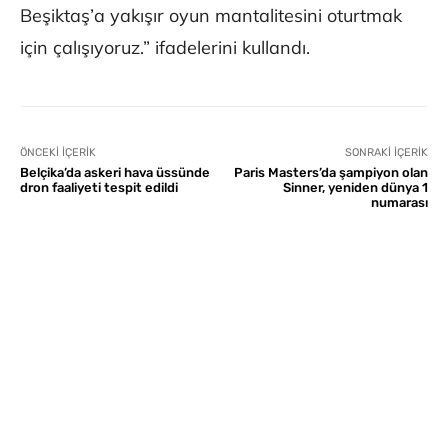
Beşiktaş’a yakışır oyun mantalitesini oturtmak
için çalışıyoruz.” ifadelerini kullandı.
ÖNCEKI İÇERIK
SONRAKI İÇERIK
Belçika’da askeri hava üssünde
Paris Masters’da şampiyon olan
dron faaliyeti tespit edildi
Sinner, yeniden dünya 1
numarası