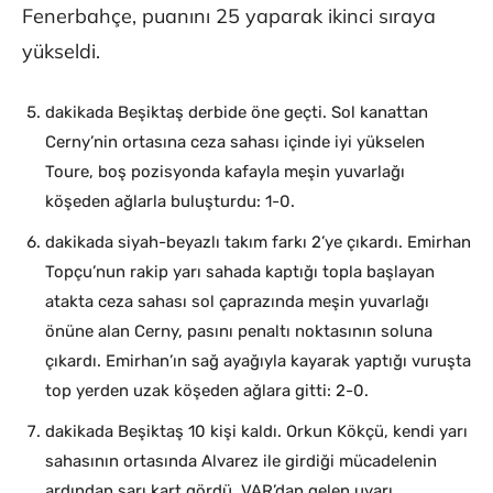
Fenerbahçe, puanını 25 yaparak ikinci sıraya
yükseldi.
dakikada Beşiktaş derbide öne geçti. Sol kanattan
Cerny’nin ortasına ceza sahası içinde iyi yükselen
Toure, boş pozisyonda kafayla meşin yuvarlağı
köşeden ağlarla buluşturdu: 1-0.
dakikada siyah-beyazlı takım farkı 2’ye çıkardı. Emirhan
Topçu’nun rakip yarı sahada kaptığı topla başlayan
atakta ceza sahası sol çaprazında meşin yuvarlağı
önüne alan Cerny, pasını penaltı noktasının soluna
çıkardı. Emirhan’ın sağ ayağıyla kayarak yaptığı vuruşta
top yerden uzak köşeden ağlara gitti: 2-0.
dakikada Beşiktaş 10 kişi kaldı. Orkun Kökçü, kendi yarı
sahasının ortasında Alvarez ile girdiği mücadelenin
ardından sarı kart gördü. VAR’dan gelen uyarı