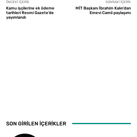
ÖNCEKI İÇERIK
SONRAKI İÇERIK
Kamu işçilerine ek ödeme
MİT Başkanı İbrahim Kalın’dan
tarihleri Resmi Gazete’de
Emevi Camii paylaşımı
yayımlandı
SON GİRİLEN İÇERİKLER