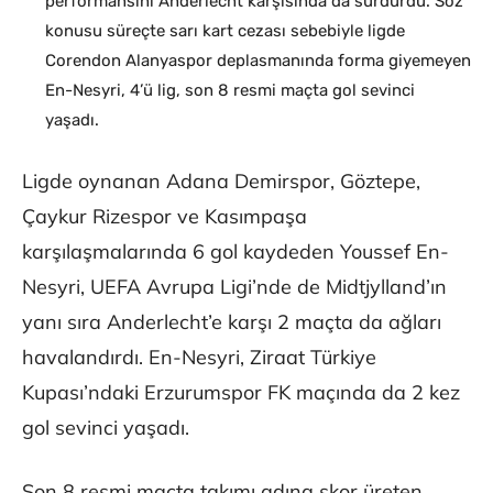
performansını Anderlecht karşısında da sürdürdü. Söz
konusu süreçte sarı kart cezası sebebiyle ligde
Corendon Alanyaspor deplasmanında forma giyemeyen
En-Nesyri, 4’ü lig, son 8 resmi maçta gol sevinci
yaşadı.
Ligde oynanan Adana Demirspor, Göztepe,
Çaykur Rizespor ve Kasımpaşa
karşılaşmalarında 6 gol kaydeden Youssef En-
Nesyri, UEFA Avrupa Ligi’nde de Midtjylland’ın
yanı sıra Anderlecht’e karşı 2 maçta da ağları
havalandırdı. En-Nesyri, Ziraat Türkiye
Kupası’ndaki Erzurumspor FK maçında da 2 kez
gol sevinci yaşadı.
Son 8 resmi maçta takımı adına skor üreten