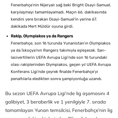
Fenerbahçe’nin Nijeryalı sağ beki Bright Osayi-Samuel,
karşılaşmayı tamamlayamadı. Maçın 66. dakikasında
kendini yere bırakan Osayi-Samuel’in yerine 67.
dakikada Mert Müldür oyuna girdi.
Rakip, Olympiakos ya da Rangers
Fenerbahçe, son 16 turunda Yunanistan’ın Olympiakos
ya da İskoçya’nın Rangers takımıyla eşleşecek. Sarı-
lacivertlilerin UEFA Avrupa Ligi’nde son 16 turundaki
olası rakiplerinden Olympiakos, geçen yıl UEFA Avrupa
Konferans Ligi’nde çeyrek finalde Fenerbahçe’yi
penaltılarla eledikten sonra şampiyonluğa uzandı.
Bu sezon UEFA Avrupa Ligi’nde lig aşamasını 4
galibiyet, 3 beraberlik ve 1 yenilgiyle 7. sırada
tamamlayan Yunan temsilcisi, Fenerbahçe’nin lig