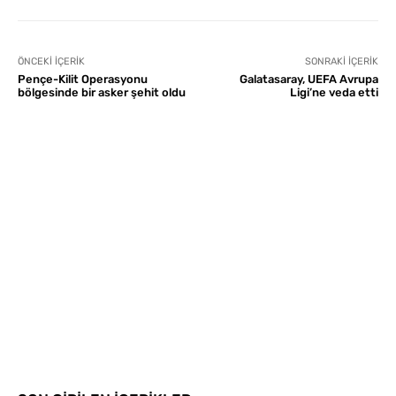
ÖNCEKI İÇERIK
SONRAKI İÇERIK
Pençe-Kilit Operasyonu
Galatasaray, UEFA Avrupa
bölgesinde bir asker şehit oldu
Ligi’ne veda etti