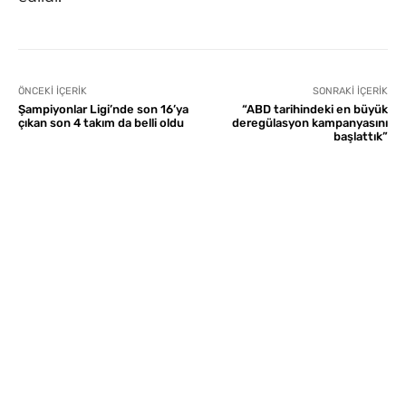
ÖNCEKI İÇERIK
SONRAKI İÇERIK
Şampiyonlar Ligi’nde son 16’ya
“ABD tarihindeki en büyük
çıkan son 4 takım da belli oldu
deregülasyon kampanyasını
başlattık”