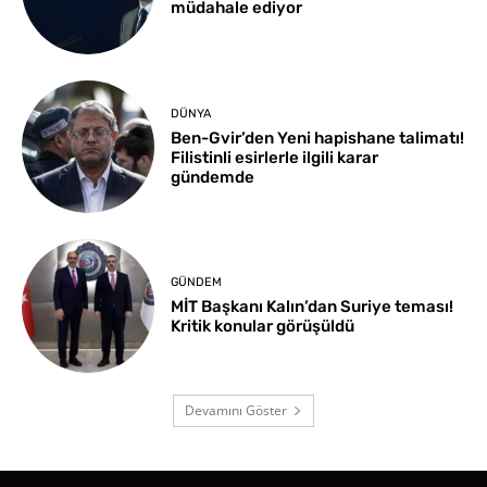
müdahale ediyor
DÜNYA
Ben-Gvir’den Yeni hapishane talimatı!
Filistinli esirlerle ilgili karar
gündemde
GÜNDEM
MİT Başkanı Kalın’dan Suriye teması!
Kritik konular görüşüldü
Devamını Göster