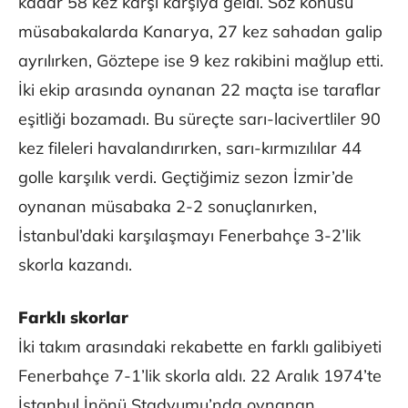
kadar 58 kez karşı karşıya geldi. Söz konusu
müsabakalarda Kanarya, 27 kez sahadan galip
ayrılırken, Göztepe ise 9 kez rakibini mağlup etti.
İki ekip arasında oynanan 22 maçta ise taraflar
eşitliği bozamadı. Bu süreçte sarı-lacivertliler 90
kez fileleri havalandırırken, sarı-kırmızılılar 44
golle karşılık verdi. Geçtiğimiz sezon İzmir’de
oynanan müsabaka 2-2 sonuçlanırken,
İstanbul’daki karşılaşmayı Fenerbahçe 3-2’lik
skorla kazandı.
Farklı skorlar
İki takım arasındaki rekabette en farklı galibiyeti
Fenerbahçe 7-1’lik skorla aldı. 22 Aralık 1974’te
İstanbul İnönü Stadyumu’nda oynanan