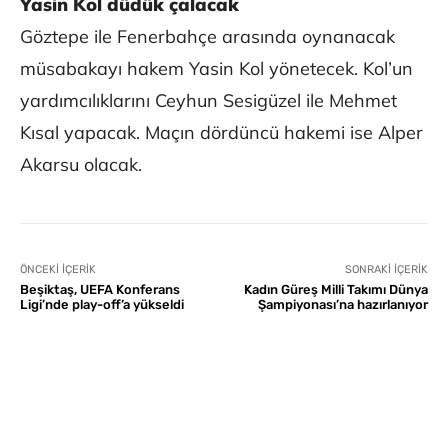
Yasin Kol düdük çalacak
Göztepe ile Fenerbahçe arasında oynanacak
müsabakayı hakem Yasin Kol yönetecek. Kol’un
yardımcılıklarını Ceyhun Sesigüzel ile Mehmet
Kısal yapacak. Maçın dördüncü hakemi ise Alper
Akarsu olacak.
ÖNCEKI İÇERIK
SONRAKI İÇERIK
Beşiktaş, UEFA Konferans
Kadın Güreş Milli Takımı Dünya
Ligi’nde play-off’a yükseldi
Şampiyonası’na hazırlanıyor