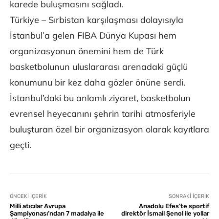
karede buluşmasını sağladı.
Türkiye – Sırbistan karşılaşması dolayısıyla
İstanbul’a gelen FIBA Dünya Kupası hem
organizasyonun önemini hem de Türk
basketbolunun uluslararası arenadaki güçlü
konumunu bir kez daha gözler önüne serdi.
İstanbul’daki bu anlamlı ziyaret, basketbolun
evrensel heyecanını şehrin tarihi atmosferiyle
buluşturan özel bir organizasyon olarak kayıtlara
geçti.
ÖNCEKI İÇERIK
SONRAKI İÇERIK
Milli atıcılar Avrupa
Anadolu Efes’te sportif
Şampiyonası’ndan 7 madalya ile
direktör İsmail Şenol ile yollar