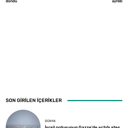
döndü
ayrıldı
SON GİRİLEN İÇERİKLER
DÜNYA
İsrail ordusunun Gazze’de açtığı ateş