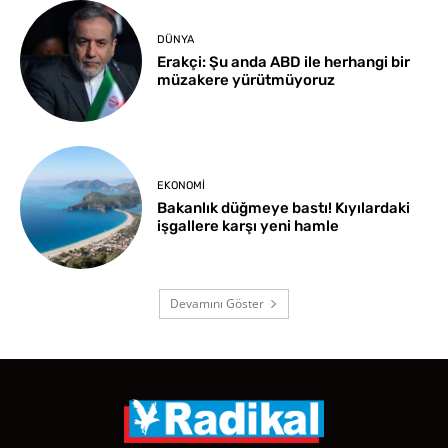
DÜNYA
Erakçi: Şu anda ABD ile herhangi bir
müzakere yürütmüyoruz
EKONOMI
Bakanlık düğmeye bastı! Kıyılardaki
işgallere karşı yeni hamle
Devamını Göster