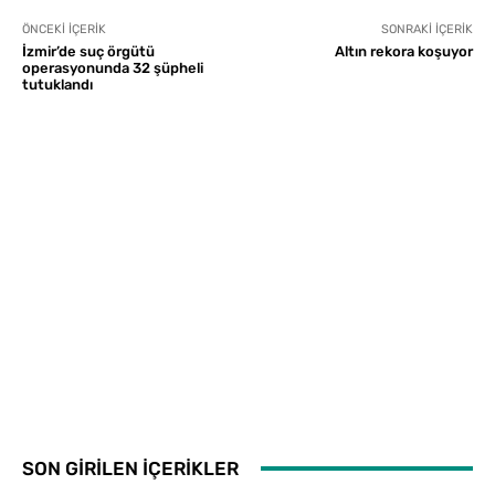
ÖNCEKI İÇERIK
SONRAKI İÇERIK
İzmir’de suç örgütü
Altın rekora koşuyor
operasyonunda 32 şüpheli
tutuklandı
SON GİRİLEN İÇERİKLER