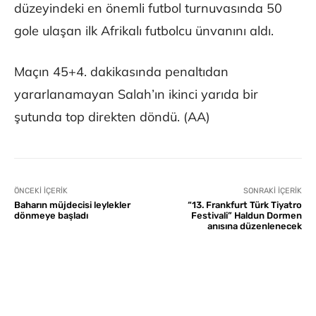
düzeyindeki en önemli futbol turnuvasında 50
gole ulaşan ilk Afrikalı futbolcu ünvanını aldı.
Maçın 45+4. dakikasında penaltıdan
yararlanamayan Salah’ın ikinci yarıda bir
şutunda top direkten döndü. (AA)
ÖNCEKI İÇERIK
SONRAKI İÇERIK
Baharın müjdecisi leylekler
“13. Frankfurt Türk Tiyatro
dönmeye başladı
Festivali” Haldun Dormen
anısına düzenlenecek