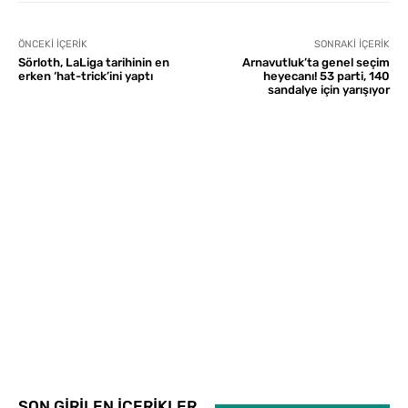
ÖNCEKI İÇERIK
SONRAKI İÇERIK
Sörloth, LaLiga tarihinin en
Arnavutluk’ta genel seçim
erken ‘hat-trick’ini yaptı
heyecanı! 53 parti, 140
sandalye için yarışıyor
SON GİRİLEN İÇERİKLER