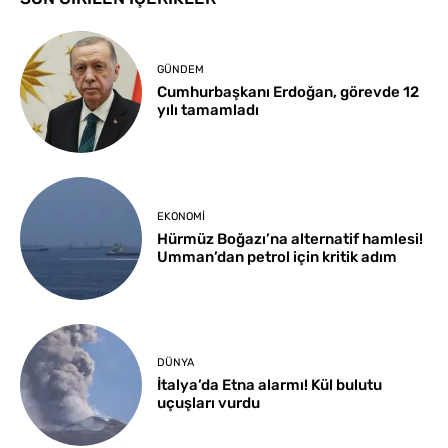
GÜNDEM
Cumhurbaşkanı Erdoğan, görevde 12
yılı tamamladı
EKONOMI
Hürmüz Boğazı’na alternatif hamlesi!
Umman’dan petrol için kritik adım
DÜNYA
İtalya’da Etna alarmı! Kül bulutu
uçuşları vurdu