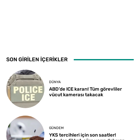
SON GİRİLEN İÇERİKLER
DÜNYA
ABD’de ICE kararı! Tüm görevliler
vücut kamerası takacak
GÜNDEM
YKS tercihleri için son saatler!