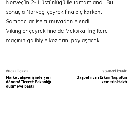
Norveç’in 2-1 üstünlüğü ile tamamlandı. Bu
sonuçla Norveç, çeyrek finale çıkarken,
Sambacılar ise turnuvadan elendi.
Vikingler çeyrek finalde Meksika-İngiltere
maçının galibiyle kozlarını paylaşacak.
ÖNCEKI İÇERIK
SONRAKI İÇERIK
Market alışverişinde yeni
Başpehlivan Erkan Taş, altın
dönem! Ticaret Bakanlığı
kemerini taktı
düğmeye bastı