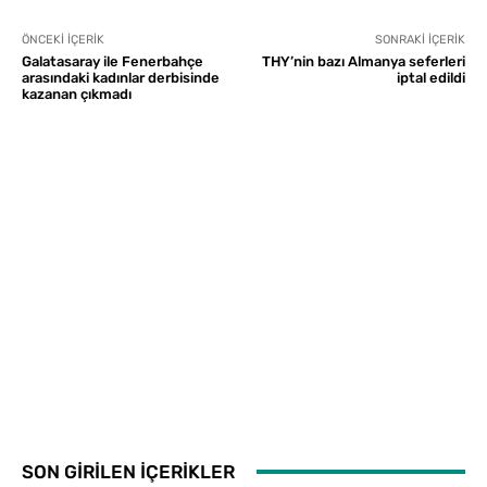
ÖNCEKI İÇERIK
SONRAKI İÇERIK
Galatasaray ile Fenerbahçe
THY’nin bazı Almanya seferleri
arasındaki kadınlar derbisinde
iptal edildi
kazanan çıkmadı
SON GİRİLEN İÇERİKLER