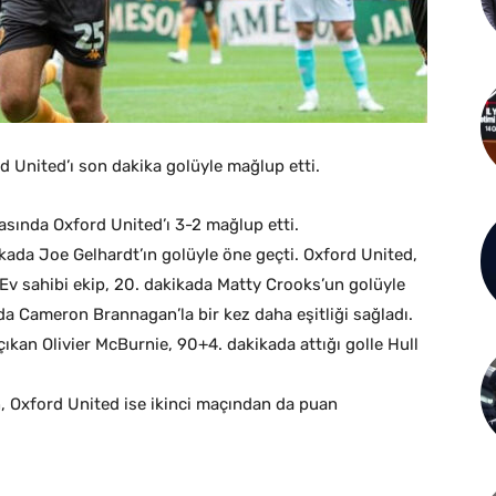
rd United’ı son dakika golüyle mağlup etti.
asında Oxford United’ı 3-2 mağlup etti.
ikada Joe Gelhardt’ın golüyle öne geçti. Oxford United,
. Ev sahibi ekip, 20. dakikada Matty Crooks’un golüyle
a Cameron Brannagan’la bir kez daha eşitliği sağladı.
kan Olivier McBurnie, 90+4. dakikada attığı golle Hull
n, Oxford United ise ikinci maçından da puan