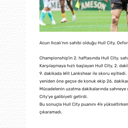
Acun Ilıcalı’nın sahibi olduğu Hull City, Oxfo
Championship’in 2. haftasında Hull City, sah
Karşılaşmaya hızlı başlayan Hull City, 2. dak
9. dakikada Will Lankshear ile skoru eşitledi
yeniden öne geçse de konuk ekip 26. dakikad
Mücadelenin uzatma dakikalarında sahneye çı
City’ye galibiyeti getirdi.
Bu sonuçla Hull City puanını 4’e yükseltirke
çıkaramadı.