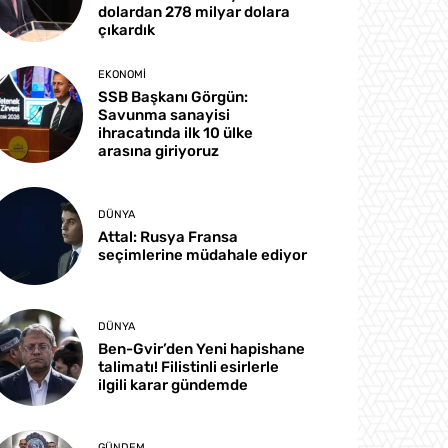
dolardan 278 milyar dolara
çıkardık
EKONOMI
SSB Başkanı Görgün:
Savunma sanayisi
ihracatında ilk 10 ülke
arasına giriyoruz
DÜNYA
Attal: Rusya Fransa
seçimlerine müdahale ediyor
DÜNYA
Ben-Gvir’den Yeni hapishane
talimatı! Filistinli esirlerle
ilgili karar gündemde
GÜNDEM