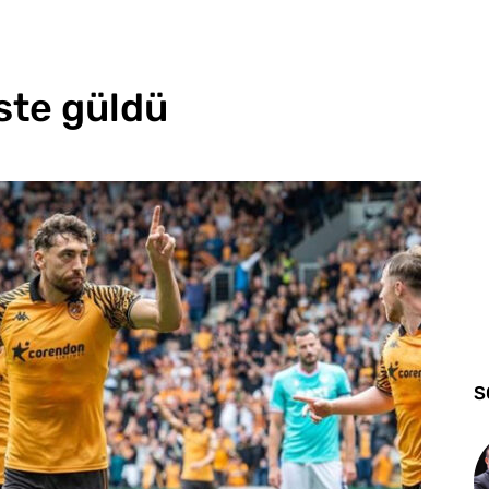
ste güldü
S