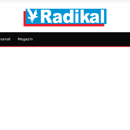
psanat
Magazin