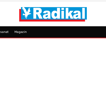
psanat
Magazin