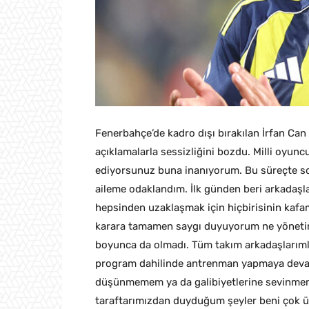
Fenerbahçe’de kadro dışı bırakılan İrfan Ca
açıklamalarla sessizliğini bozdu. Milli oyunc
ediyorsunuz buna inanıyorum. Bu süreçte 
aileme odaklandım. İlk günden beri arkadaşl
hepsinden uzaklaşmak için hiçbirisinin kafa
karara tamamen saygı duyuyorum ne yönetim
boyunca da olmadı. Tüm takım arkadaşlarımla
program dahilinde antrenman yapmaya devam
düşünmemem ya da galibiyetlerine sevinme
taraftarımızdan duyduğum şeyler beni çok 