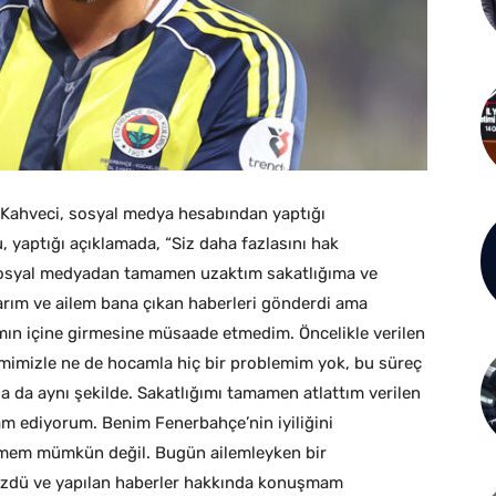
n Kahveci, sosyal medya hesabından yaptığı
u, yaptığı açıklamada, “Siz daha fazlasını hak
sosyal medyadan tamamen uzaktım sakatlığıma ve
arım ve ailem bana çıkan haberleri gönderdi ama
mın içine girmesine müsaade etmedim. Öncelikle verilen
imizle ne de hocamla hiç bir problemim yok, bu süreç
 da aynı şekilde. Sakatlığımı tamamen atlattım verilen
 ediyorum. Benim Fenerbahçe’nin iyiliğini
mem mümkün değil. Bugün ailemleyken bir
üzdü ve yapılan haberler hakkında konuşmam