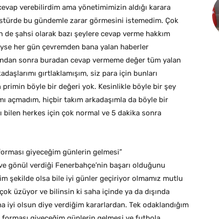
cevap verebilirdim ama yönetimimizin aldığı karara
kstürde bu gündemle zarar görmesini istemedim. Çok
en de şahsi olarak bazı şeylere cevap verme hakkım
yse her gün çevremden bana yalan haberler
 Bundan sonra buradan cevap vermeme değer tüm yalan
adaşlarımı gırtlaklamışım, siz para için bunları
 primin böyle bir değeri yok. Kesinlikle böyle bir şey
mı açmadım, hiçbir takım arkadaşımla da böyle bir
bilen herkes için çok normal ve 5 dakika sonra
orması giyeceğim günlerin gelmesi”
ve gönül verdiği Fenerbahçe’nin başarı olduğunu
m şekilde olsa bile iyi günler geçiriyor olmamız mutlu
 çok üzüyor ve bilinsin ki saha içinde ya da dışında
 iyi olsun diye verdiğim kararlardan. Tek odaklandığım
 forması giyeceğim günlerin gelmesi ve futbola