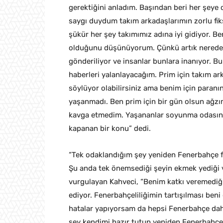
gerektiğini anladım. Başından beri her şeye 
saygı duydum takım arkadaşlarımın zorlu fi
şükür her şey takımımız adına iyi gidiyor. B
olduğunu düşünüyorum. Çünkü artık nerede
gönderiliyor ve insanlar bunlara inanıyor.
haberleri yalanlayacağım. Prim için takım ark
söylüyor olabilirsiniz ama benim için paranın
yaşanmadı. Ben prim için bir gün olsun ağzı
kavga etmedim. Yaşananlar soyunma odasını 
kapanan bir konu” dedi.
“Tek odaklandığım şey yeniden Fenerbahçe f
Şu anda tek önemsediği şeyin ekmek yediği 
vurgulayan Kahveci, “Benim katkı veremediği
ediyor. Fenerbahçeliliğimin tartışılması beni
hatalar yapıyorsam da hepsi Fenerbahçe daha
şey kendimi hazır tutup yeniden Fenerbahçe