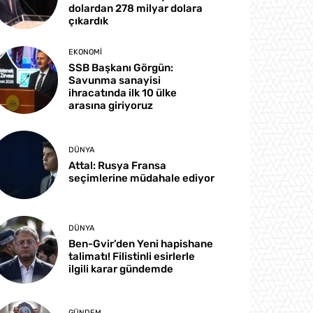
dolardan 278 milyar dolara
çıkardık
EKONOMI
SSB Başkanı Görgün:
Savunma sanayisi
ihracatında ilk 10 ülke
arasına giriyoruz
DÜNYA
Attal: Rusya Fransa
seçimlerine müdahale ediyor
DÜNYA
Ben-Gvir’den Yeni hapishane
talimatı! Filistinli esirlerle
ilgili karar gündemde
GÜNDEM