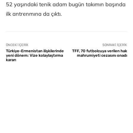
52 yaşındaki tenik adam bugün takımın başında
ilk antrenmına da çıktı.
ÖNCEKI İÇERIK
SONRAKI İÇERIK
Türkiye-Ermenistan ilişkilerinde
TFF, 70 futbolcuya verilen hak
yeni dönem: Vize kolaylaştırma
mahrumiyeti cezasını onadı
kararı