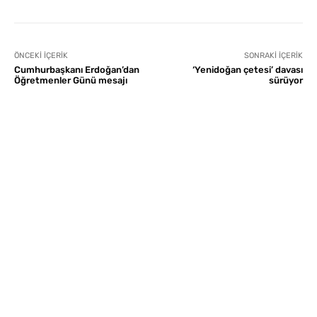
ÖNCEKI İÇERIK
SONRAKI İÇERIK
Cumhurbaşkanı Erdoğan’dan
‘Yenidoğan çetesi’ davası
Öğretmenler Günü mesajı
sürüyor