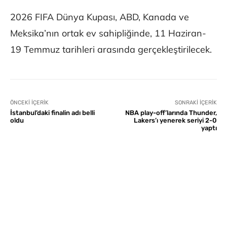
2026 FIFA Dünya Kupası, ABD, Kanada ve
Meksika’nın ortak ev sahipliğinde, 11 Haziran-
19 Temmuz tarihleri ​​arasında gerçekleştirilecek.
ÖNCEKI İÇERIK
SONRAKI İÇERIK
İstanbul’daki finalin adı belli
NBA play-off’larında Thunder,
oldu
Lakers’ı yenerek seriyi 2-0
yaptı