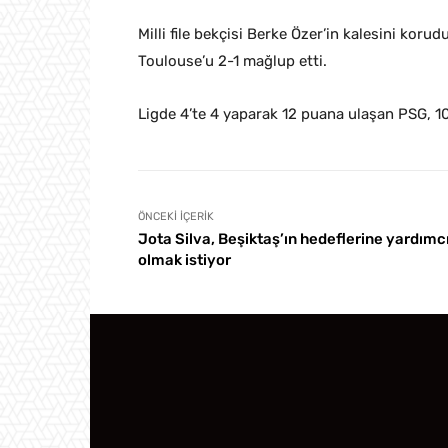
Milli file bekçisi Berke Özer’in kalesini koru
Toulouse’u 2-1 mağlup etti.
Ligde 4’te 4 yaparak 12 puana ulaşan PSG, 10 
ÖNCEKI İÇERIK
Jota Silva, Beşiktaş’ın hedeflerine yardımc
olmak istiyor