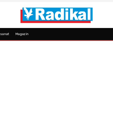
psanat
Magazin