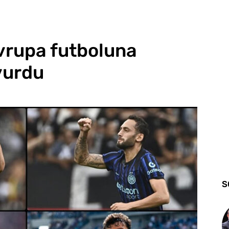
Avrupa futboluna
vurdu
S