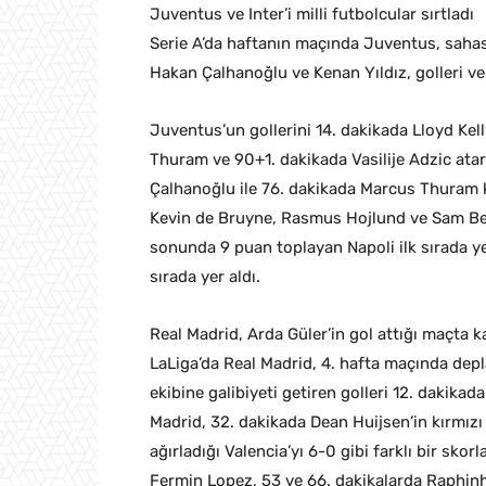
Juventus ve Inter’i milli futbolcular sırtladı
Serie A’da haftanın maçında Juventus, sahası
Hakan Çalhanoğlu ve Kenan Yıldız, golleri 
Juventus’un gollerini 14. dakikada Lloyd Kel
Thuram ve 90+1. dakikada Vasilije Adzic atark
Çalhanoğlu ile 76. dakikada Marcus Thuram k
Kevin de Bruyne, Rasmus Hojlund ve Sam Beuk
sonunda 9 puan toplayan Napoli ilk sırada ye
sırada yer aldı.
Real Madrid, Arda Güler’in gol attığı maçta 
LaLiga’da Real Madrid, 4. hafta maçında dep
ekibine galibiyeti getiren golleri 12. dakika
Madrid, 32. dakikada Dean Huijsen’in kırmızı
ağırladığı Valencia’yı 6-0 gibi farklı bir skor
Fermin Lopez, 53 ve 66. dakikalarda Raphin