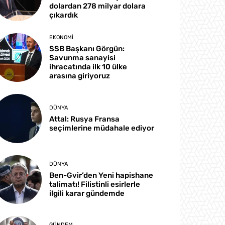
dolardan 278 milyar dolara
çıkardık
EKONOMI
SSB Başkanı Görgün:
Savunma sanayisi
ihracatında ilk 10 ülke
arasına giriyoruz
DÜNYA
Attal: Rusya Fransa
seçimlerine müdahale ediyor
DÜNYA
Ben-Gvir’den Yeni hapishane
talimatı! Filistinli esirlerle
ilgili karar gündemde
GÜNDEM