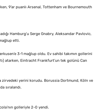
rurken, 9’ar puanlı Arsenal, Tottenham ve Bournemouth
ladığı Hamburg’u Serge Gnabry, Aleksandar Pavlovic,
mağlup etti.
rkusen’e 3-1 mağlup oldu. Ev sahibi takımın gollerini
ltı) atarken, Eintracht Frankfurt’un tek golünü Can
a zirvedeki yerini korudu. Borussia Dortmund, Köln ve
da sıralandı.
ola’nın golleriyle 2-0 yendi.