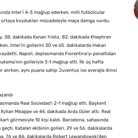
nda Inter’i 4-3 mağlup ederken, milli futbolcular
ve ortaya koydukları mücadeleyle maça damga vurdu.
ly, 38. dakikada Kenan Yıldız, 82. dakikada Khephren
en, Inter’in gollerini 30 ve 65. dakikalarda Hakan
aydetti. Napoli, deplasmanda Fiorentina’yı penaltıdan
ema’nın golleriyle 3-1 mağlup etti. İlk üç hafta
r alırken, aynı puana sahip Juventus ise averajla ikinci
kazandı
lasmanda Real Sociedad’ı 2-1 mağlup etti. Başkent
da Kylian Mbappe ve 44. dakikada Arda Güler attı. Real
 kart görmesiyle 10 kişi kaldı. Barcelona, sahasında
la geçti. Katalan ekibinin golleri, 29 ve 56. dakikalarda
ha, 76 ve 86. dakikalarda Robert Lewandowski’den