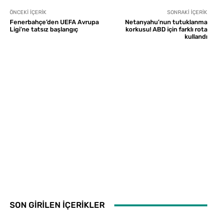
ÖNCEKI İÇERIK
SONRAKI İÇERIK
Fenerbahçe’den UEFA Avrupa
Netanyahu’nun tutuklanma
Ligi’ne tatsız başlangıç
korkusu! ABD için farklı rota
kullandı
SON GİRİLEN İÇERİKLER