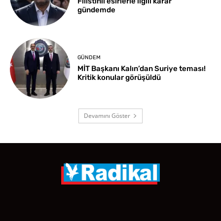
Filistinli esirlerle ilgili karar
gündemde
GÜNDEM
MİT Başkanı Kalın’dan Suriye teması!
Kritik konular görüşüldü
Devamını Göster