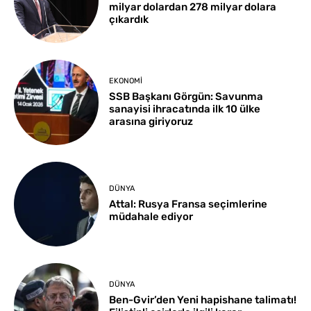
milyar dolardan 278 milyar dolara
çıkardık
EKONOMI
SSB Başkanı Görgün: Savunma
sanayisi ihracatında ilk 10 ülke
arasına giriyoruz
DÜNYA
Attal: Rusya Fransa seçimlerine
müdahale ediyor
DÜNYA
Ben-Gvir’den Yeni hapishane talimatı!