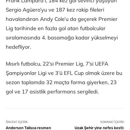
Frank Lampard’ı, 184 kez gol sevinci yaşayan
Sergio Agüero’yu ve 187 kez rakip fileleri
havalandıran Andy Cole’u da geçerek Premier
Lig tarihinde en fazla gol atan futbolcular
sıralamasında 4. basamağa kadar yükselmeyi
hedefliyor.
Mısırlı futbolcu, 22’si Premier Lig, 7’si UEFA
Şampiyonlar Ligi ve 3’ü EFL Cup olmak üzere bu
sezon toplamda 32 maçta forma giyerken, 23
gol ve 17 asistlik performans sergiledi.
ÖNCEKI İÇERIK
SONRAKI İÇERIK
Anderson Talisca resmen
Uzak Şehir yine nefes kesti: