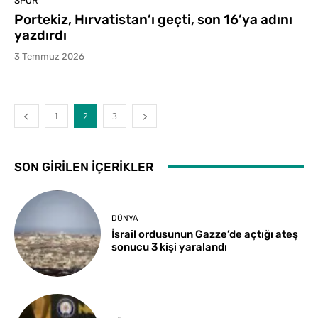
SPOR
Portekiz, Hırvatistan’ı geçti, son 16’ya adını
yazdırdı
3 Temmuz 2026
1
2
3
SON GIRILEN İÇERIKLER
DÜNYA
İsrail ordusunun Gazze’de açtığı ateş
sonucu 3 kişi yaralandı