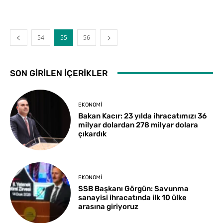
54
55
56
SON GIRILEN İÇERIKLER
EKONOMI
Bakan Kacır: 23 yılda ihracatımızı 36
milyar dolardan 278 milyar dolara
çıkardık
EKONOMI
SSB Başkanı Görgün: Savunma
sanayisi ihracatında ilk 10 ülke
arasına giriyoruz