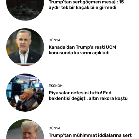
Trump’tan sert göçmen mesajı: 15
aydır tek bir kaçak bile girmedi
DÜNYA
Kanada’dan Trump’a rest! UCM
konusunda kararını açıkladı
EKONOMI
Piyasalar nefesini tuttu! Fed
beklentisi değişti, altın rekora koştu
DÜNYA
Trump’tan mühimmat iddialarına sert