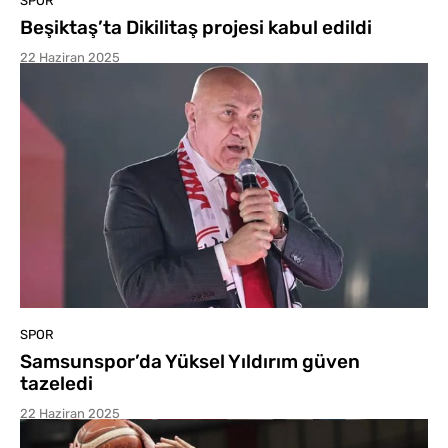
SPOR
Beşiktaş’ta Dikilitaş projesi kabul edildi
22 Haziran 2025
SPOR
Samsunspor’da Yüksel Yıldırım güven
tazeledi
22 Haziran 2025