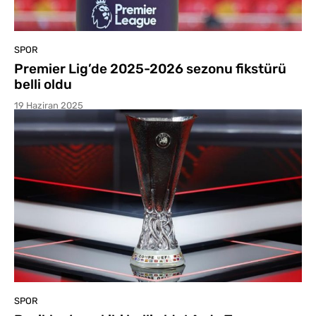
SPOR
Premier Lig’de 2025-2026 sezonu fikstürü
belli oldu
19 Haziran 2025
SPOR